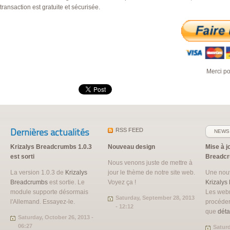
transaction est gratuite et sécurisée.
Merci po
Dernières actualités
RSS
FEED
NEWS
Krizalys Breadcrumbs 1.0.3
Nouveau design
Mise à j
est sorti
Breadc
Nous venons juste de mettre à
La version 1.0.3 de
Krizalys
jour le thème de notre site web.
Une nouv
Breadcrumbs
est sortie. Le
Voyez ça !
Krizalys
module supporte désormais
Les web
Saturday, September 28, 2013
l'Allemand. Essayez-le.
procéder
- 12:12
que
déta
Saturday, October 26, 2013 -
06:27
Saturd