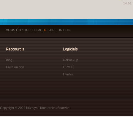
14:51
VOUS ÊTES ICI :
HOME
FAIRE UN DON
»
Raccourcis
Logiciels
Blog
DoBackup
Faire un don
GPMID
Htmlys
Copyright © 2024 Krizalys. Tous droits réservés.