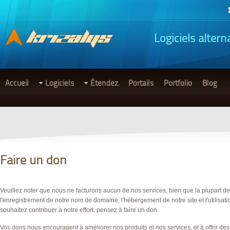
Logiciels altern
Accueil
Logiciels
Étendez
Portails
Portfolio
Blog
Faire un don
Veuillez noter que nous ne facturons aucun de nos services, bien que la plupart 
l'enregistrement de notre nom de domaine, l'hébergement de notre site et l'utilisati
souhaitez contribuer à notre effort, pensez à faire un don.
Vos dons nous encouragent à améliorer nos produits et nos services, et à offrir de