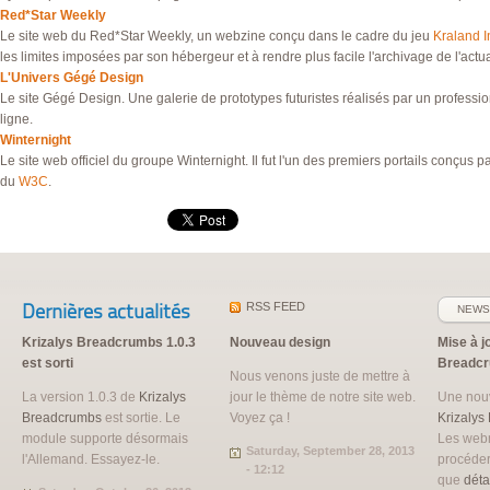
Red*Star Weekly
Le site web du Red*Star Weekly, un webzine conçu dans le cadre du jeu
Kraland In
les limites imposées par son hébergeur et à rendre plus facile l'archivage de l'actual
L'Univers Gégé Design
Le site Gégé Design. Une galerie de prototypes futuristes réalisés par un professi
ligne.
Winternight
Le site web officiel du groupe Winternight. Il fut l'un des premiers portails conçus
du
W3C
.
Dernières actualités
RSS
FEED
NEWS
Krizalys Breadcrumbs 1.0.3
Nouveau design
Mise à j
est sorti
Breadc
Nous venons juste de mettre à
La version 1.0.3 de
Krizalys
jour le thème de notre site web.
Une nouv
Breadcrumbs
est sortie. Le
Voyez ça !
Krizalys
module supporte désormais
Les web
Saturday, September 28, 2013
l'Allemand. Essayez-le.
procéder
- 12:12
que
déta