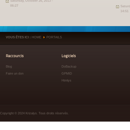
Saturday, October 26, 2013 -
06:27
Saturd
14:51
VOUS ÊTES ICI :
HOME
PORTAILS
»
Raccourcis
Logiciels
Blog
DoBackup
Faire un don
GPMID
Htmlys
Copyright © 2024 Krizalys. Tous droits réservés.