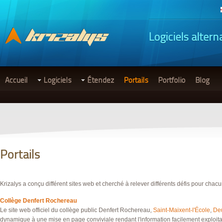
Logiciels altern
Accueil
Logiciels
Étendez
Portails
Portfolio
Blog
Portails
Krizalys a conçu différent sites web et cherché à relever différents défis pour chacu
Collège Denfert Rochereau
Le site web officiel du collège public Denfert Rochereau,
Saint-Maixent-l'École
,
De
dynamique à une mise en page conviviale rendant l'information facilement exploita