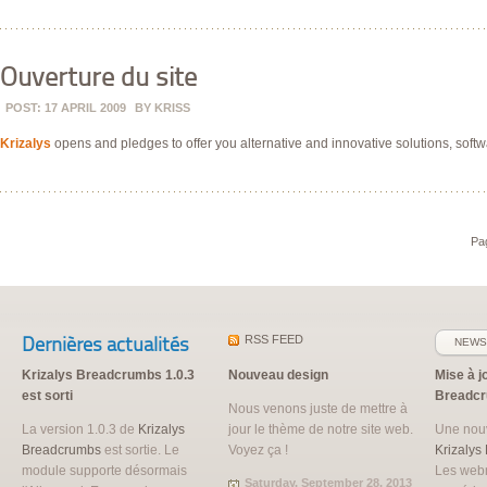
Ouverture du site
POST: 17 APRIL 2009
BY
KRISS
Krizalys
opens and pledges to offer you alternative and innovative solutions, softwa
Pag
Dernières actualités
RSS
FEED
NEWS
Krizalys Breadcrumbs 1.0.3
Nouveau design
Mise à j
est sorti
Breadc
Nous venons juste de mettre à
La version 1.0.3 de
Krizalys
jour le thème de notre site web.
Une nouv
Breadcrumbs
est sortie. Le
Voyez ça !
Krizalys
module supporte désormais
Les web
Saturday, September 28, 2013