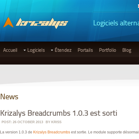
Logiciels altern
Accueil
Logiciels
Étendez
Portails
Portfolio
Blog
News
Krizalys Breadcrumbs 1.0.3 est sorti
POST: 26 OCTOBER 2013
BY
KRISS
La version 1.0.3 de
Krizalys Breadcrumbs
est sortie. Le module supporte désormai