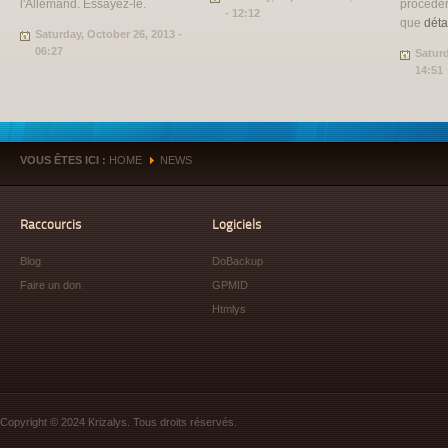
l'Allemand. Essayez-le.
procéder
- 12:12
que
déta
Saturday, October 26, 2013 -
06:27
Saturd
14:51
VOUS ÊTES ICI :
HOME
NEWS
»
Raccourcis
Logiciels
Blog
DoBackup
Faire un don
GPMID
Htmlys
Copyright © 2024 Krizalys. Tous droits réservés.