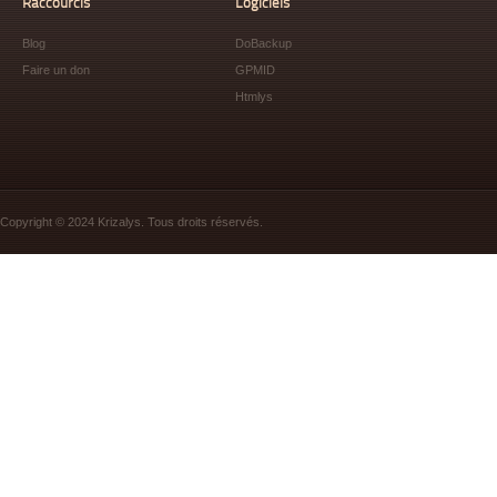
Raccourcis
Logiciels
Blog
DoBackup
Faire un don
GPMID
Htmlys
Copyright © 2024 Krizalys. Tous droits réservés.