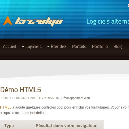
Logiciels altern
Accueil
Logiciels
Étendez
Portails
Portfolio
Blog
Démo HTML5
POST: 11 AUGUST 2011
BY
KRISS
IN:
Développement web
HTML5
a ajouté quelques contrôles
cool
pour enrichir vos formulaires. Voyons voir
<input>
actuellement définis.
Type
Résultat dans votre navigateur