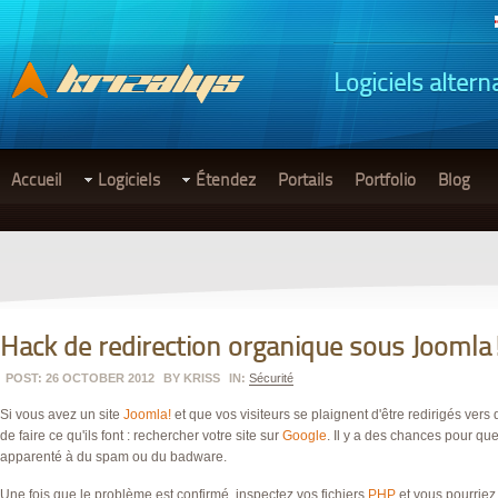
Logiciels altern
Accueil
Logiciels
Étendez
Portails
Portfolio
Blog
Hack de redirection organique sous Joomla
POST: 26 OCTOBER 2012
BY
KRISS
IN:
Sécurité
Si vous avez un site
Joomla!
et que vos visiteurs se plaignent d'être redirigés ve
de faire ce qu'ils font : rechercher votre site sur
Google
. Il y a des chances pour que
apparenté à du spam ou du badware.
Une fois que le problème est confirmé, inspectez vos fichiers
PHP
et vous pourriez