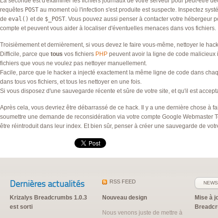
La seconde est d'examiner les fichiers journaux de votre serveur pour peut-être d
requêtes
POST
au moment où l'infection s'est produite est suspecte. Inspectez syst
de
eval()
et de
$_POST
. Vous pouvez aussi penser à contacter votre hébergeur po
compte et peuvent vous aider à localiser d'éventuelles menaces dans vos fichiers.
Troisièmement et dernièrement, si vous devez le faire vous-même, nettoyer le hack p
Difficile, parce que
tous
vos fichiers
PHP
peuvent avoir la ligne de code malicieux 
fichiers que vous ne voulez pas nettoyer manuellement.
Facile, parce que le hacker a injecté exactement la même ligne de code dans chaque 
dans tous vos fichiers, et tous les nettoyer en une fois.
Si vous disposez d'une sauvegarde récente et sûre de votre site, et qu'il est acce
Après cela, vous devriez être débarrassé de ce hack. Il y a une dernière chose à fa
soumettre une demande de reconsidération via votre compte Google Webmaster Tool
être réintroduit dans leur index. Et bien sûr, penser à créer une sauvegarde de votre
Dernières actualités
RSS
FEED
NEWS
Krizalys Breadcrumbs 1.0.3
Nouveau design
Mise à j
est sorti
Breadc
Nous venons juste de mettre à