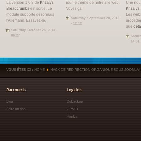
La version 1.0.3 de
Krizalys
jour le thème de notre site web.
Une nouv
Breadcrumbs
est sortie. Le
Voyez ça !
Krizalys
module supporte désormais
Les web
Saturday, September 28, 2013
l'Allemand. Essayez-le.
procéder
- 12:12
que
déta
Saturday, October 26, 2013 -
06:27
Saturd
14:51
VOUS ÊTES ICI :
HOME
HACK DE REDIRECTION ORGANIQUE SOUS JOOMLA!
»
Raccourcis
Logiciels
Blog
DoBackup
Faire un don
GPMID
Htmlys