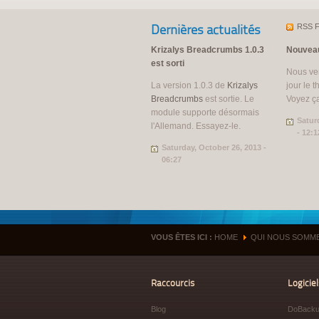
Dernières actualités
RSS
F
Krizalys Breadcrumbs 1.0.3
Nouveau
est sorti
Nous ven
La version 1.0.3 de
Krizalys
jour le 
Breadcrumbs
est sortie. Le
Voyez ça
module supporte désormais
Satur
l'Allemand. Essayez-le.
- 12:1
Saturday, October 26, 2013 -
06:27
VOUS ÊTES ICI :
HOME
QUI NOUS SOMM
»
Raccourcis
Logiciel
Blog
DoBack