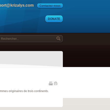
port@krizalys.com
Contactez-nous
DONATE
mes originaires de trois continents.