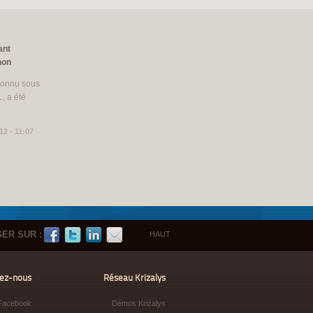
ant
hon
connu sous
L
, a été
12 - 11:07
ER SUR :
HAUT
vez-nous
Réseau Krizalys
Facebook
Démos Krizalys