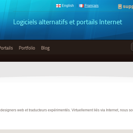
English
Français
sup
Logiciels alternatifs et portails Internet
Portails
Portfolio
Blog
igners web et traducteurs expérimentés. Virtuellement liés via Internet, nous som