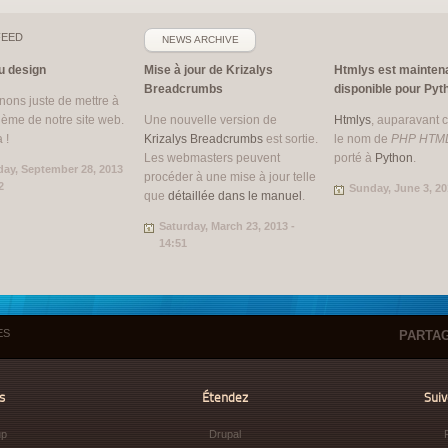
EED
NEWS ARCHIVE
 design
Mise à jour de Krizalys
Htmlys est mainten
Breadcrumbs
disponible pour Pyt
ons juste de mettre à
thème de notre site web.
Une nouvelle version de
Htmlys
, auparavant 
 !
Krizalys Breadcrumbs
est sortie.
le nom de
PHP HTM
Les webmasters peuvent
porté à
Python
.
day, September 28, 2013
procéder à une mise à jour telle
2
Sunday, June 3, 20
que
détaillée dans le manuel
.
Saturday, March 23, 2013 -
14:51
ES
PARTAG
s
Étendez
Sui
up
Drupal