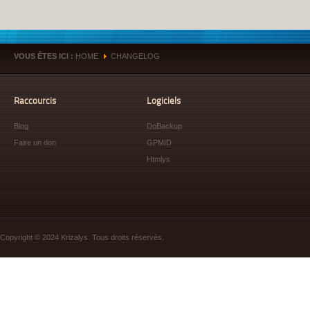
VOUS ÊTES ICI :
HOME
CHANGELOG
»
Raccourcis
Logiciels
Blog
DoBackup
Faire un don
GPMID
Htmlys
Copyright © 2024 Krizalys. Tous droits réservés.