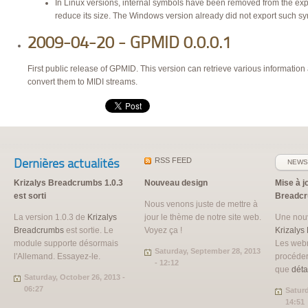
In Linux versions, internal symbols have been removed from the expo
reduce its size. The Windows version already did not export such s
2009-04-20 - GPMID 0.0.0.1
First public release of GPMID. This version can retrieve various information 
convert them to
MIDI
streams.
Dernières actualités
RSS
FEED
NEWS
Krizalys Breadcrumbs 1.0.3
Nouveau design
Mise à j
est sorti
Breadc
Nous venons juste de mettre à
La version 1.0.3 de
Krizalys
jour le thème de notre site web.
Une nouv
Breadcrumbs
est sortie. Le
Voyez ça !
Krizalys
module supporte désormais
Les web
Saturday, September 28, 2013
l'Allemand. Essayez-le.
procéder
- 12:12
que
déta
Saturday, October 26, 2013 -
06:27
Saturd
14:51