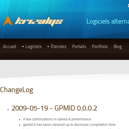
Logiciels altern
Accueil
Logiciels
Étendez
Portails
Portfolio
Blog
ChangeLog
2009-05-19 - GPMID 0.0.0.2
A few optimizations in speed & performance.
gpmid.h has been cleaned up to decrease compilation time.