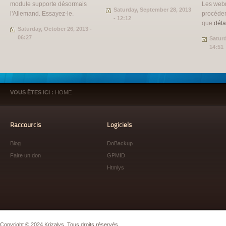
module supporte désormais
Les web
Saturday, September 28, 2013
l'Allemand. Essayez-le.
procéder
- 12:12
que
déta
Saturday, October 26, 2013 -
06:27
Saturd
14:51
VOUS ÊTES ICI :
HOME
Raccourcis
Logiciels
Blog
DoBackup
Faire un don
GPMID
Htmlys
Copyright © 2024 Krizalys. Tous droits réservés.