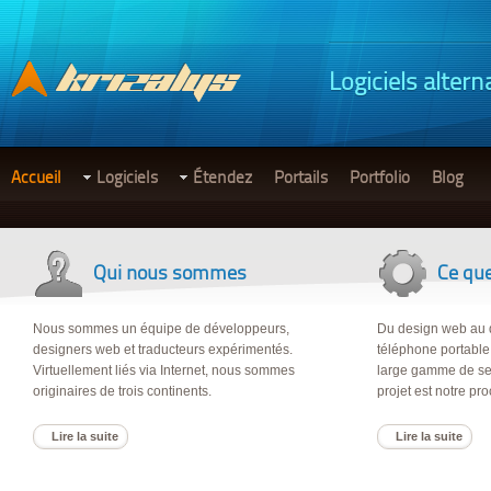
Logiciels altern
Accueil
Logiciels
Étendez
Portails
Portfolio
Blog
Qui nous sommes
Ce que
Nous sommes un équipe de développeurs,
Du design web au 
designers web et traducteurs expérimentés.
téléphone portabl
Virtuellement liés via Internet, nous sommes
large gamme de ser
originaires de trois continents.
projet est notre pro
Lire la suite
Lire la suite