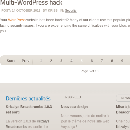
Multi-WordPress hack
POST: 14 OCTOBER 2012
BY
KRISS
IN:
Security
Your
WordPress
website has been hacked? Many of our clients use this popular p
facing security issues. If you are experiencing the same difficulties with your blog,
you.
Start
Prev
1
2
3
4
5
6
7
8
9
Page 5 of 13
Dernières actualités
RSS
FEED
NEWS
Krizalys Breadcrumbs 1.0.3
Nouveau design
Mise à j
est sorti
Breadc
Nous venons juste de mettre à
La version 1.0.3 de
Krizalys
jour le thème de notre site web.
Une nouv
Breadcrumbs
est sortie. Le
Voyez ça !
Krizalys